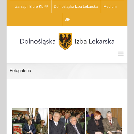
Zarząd i Biuro KLPP
Dolnośląska Izba Lekarska
Medium
BIP
Fotogaleria