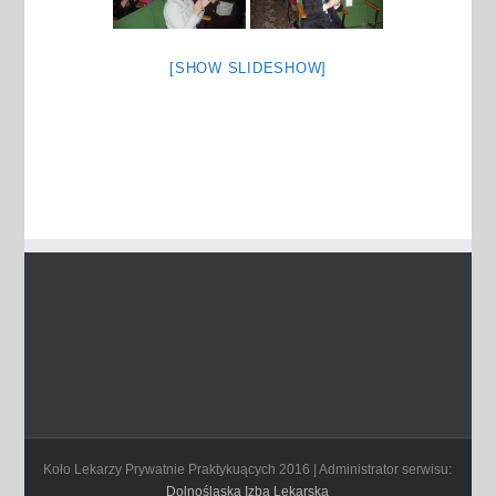
[SHOW SLIDESHOW]
Koło Lekarzy Prywatnie Praktykuących 2016 | Administrator serwisu:
Dolnośląska Izba Lekarska