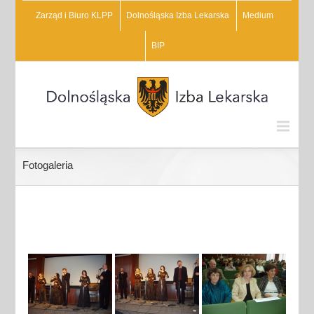
Zarząd i Biuro KLPP
Dolnośląska Izba Lekarska
Medium
BIP
Fotogaleria