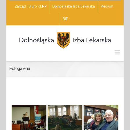
Zarząd i Biuro KLPP
Dolnośląska Izba Lekarska
Medium
BIP
Fotogaleria