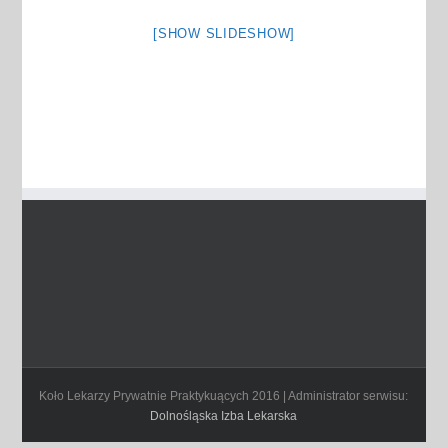
[SHOW SLIDESHOW]
Koło Lekarzy Prywatnie Praktykuących 2016 | Administrator serwisu:
Dolnośląska Izba Lekarska