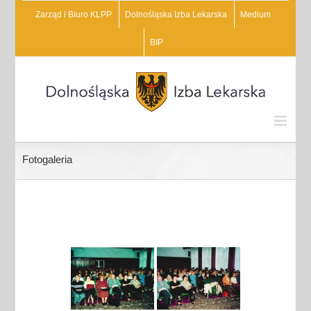
Zarząd i Biuro KLPP
Dolnośląska Izba Lekarska
Medium
BIP
Fotogaleria