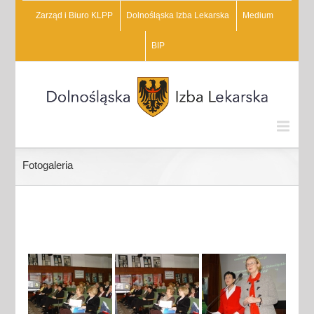
Zarząd i Biuro KLPP
Dolnośląska Izba Lekarska
Medium
BIP
Fotogaleria