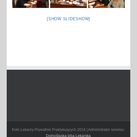
[SHOW SLIDESHOW]
Koło Lekarzy Prywatnie Praktykuących 2016 | Administrator serwisu:
Dolnośląska Izba Lekarska