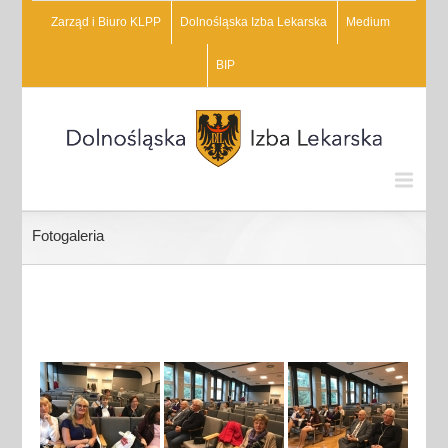
Zarząd i Biuro KLPP
Dolnośląska Izba Lekarska
Medium
BIP
Fotogaleria