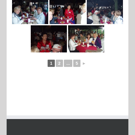
1
2
...
5
►