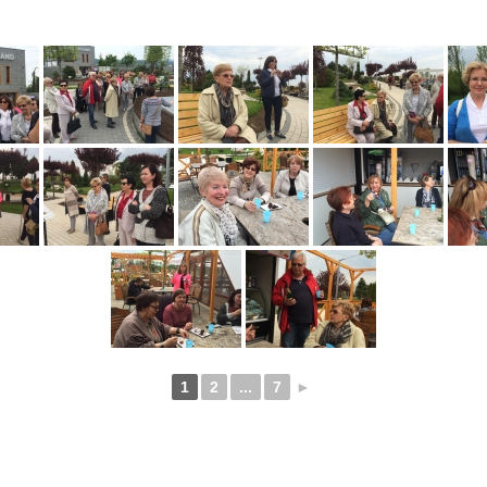
1
2
...
7
►