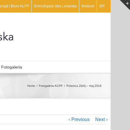
arząd i Biuro KLPP
Dolnośląska Izba Lekarska
Medium
BIP
Fotogaleria
Home
Fotogaleria KLPP
Polanica Zdrój – maj 2016
Previous
Next