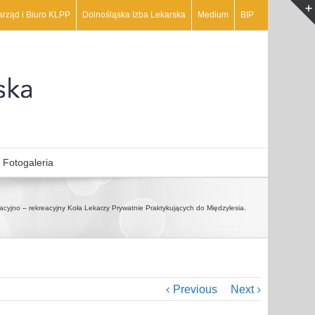
arząd i Biuro KLPP
Dolnośląska Izba Lekarska
Medium
BIP
Fotogaleria
acyjno – rekreacyjny Koła Lekarzy Prywatnie Praktykujących do Międzylesia.
Previous
Next