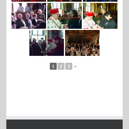
1
2
3
►