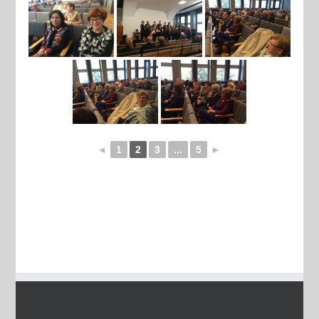
◄
1
2
3
...
5
►